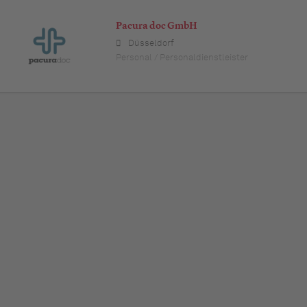
Pacura doc GmbH
Düsseldorf
Personal / Personaldienstleister