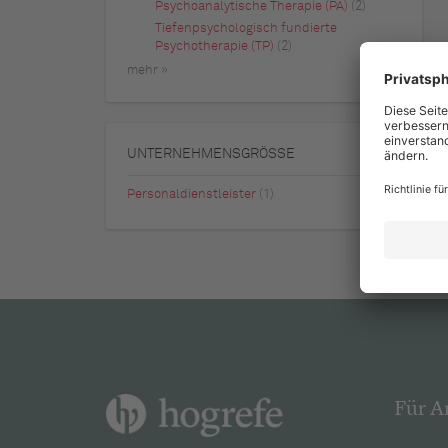
Psychoanalytische Therapie (PA)
(2)
Tiefenpsychologisch fundierte
Psychotherapie (TP)
(2)
mehr »
UNTERNEHMENSGRÖSSE
Personaldienstleister
(1)
Für A