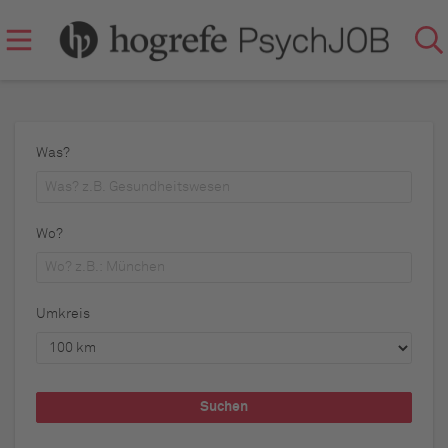
Was?
Wo?
Umkreis