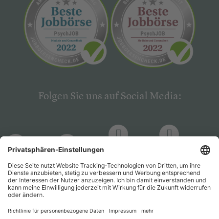
Folgen Sie uns auf Social Media:
LinkedIn
Facebook
LinkedIn
Facebook
Hogrefe
Hogrefe
PsychJOB
PsychJOB
Verlag
Verlag