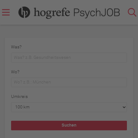
Was?
Wo?
Umkreis