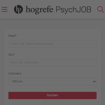
Was?
Wo?
Umkreis