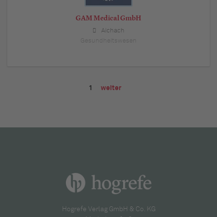
GAM Medical GmbH
Aichach
Gesundheitswesen
1
weiter
Hogrefe Verlag GmbH & Co. KG