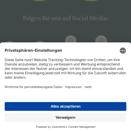
Folgen Sie uns auf Social Media:
LinkedIn
Facebook
LinkedIn
Facebook
Hogrefe
Hogrefe
PsychJOB
PsychJOB
Verlag
Verlag
Entwickelt durch
Jobiqo