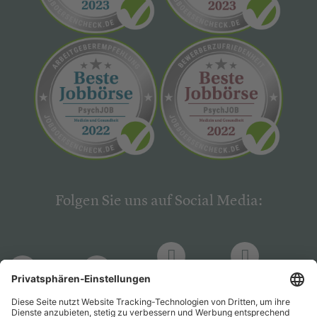
Folgen Sie uns auf Social Media:
LinkedIn
Facebook
LinkedIn
Facebook
Hogrefe
Hogrefe