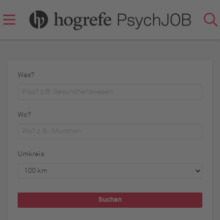
Was?
Wo?
Umkreis