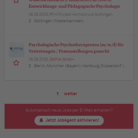
Entwicklungs- und Pädagogische Psychologie
06.08.2026,
PFH Private Hochschule Göttingen
Göttingen (Niedersachsen)
Psychologische Psychotherapeuten (m/w/d) für
Vertretungen / Festanstellungen gesucht
06.08.2026,
DEPVA GmbH
Berlin, München (Bayern), Hamburg, Düsseldorf (Nordrhein-Westfalen), Köln (Nordrhein-Westfalen), Essen (Nordrhein-Westfalen), Dortmund (Nordrhein-Westfalen), Stuttgart (Baden-Württemberg), Heilbronn (Baden-Württemberg), Hannover (Niedersachsen), Rostock (Mecklenburg-Vorpommern), Kiel (Schleswig-Holstein), Augsburg (Bayern), Nürnberg (Bayern), Frankfurt am Main (Hessen), Bremen, Schwerin (Mecklenburg-Vorpommern), Mainz (Rheinland-Pfalz), Saarbrücken (Saarland), Dresden (Sachsen), Magdeburg (Sachsen-Anhalt), Potsdam (Brandenburg), Erfurt (Thüringen), Würzburg (Bayern), Heilbronn (Baden-Württemberg), Leipzig (Sachsen)
1
weiter
Automatisch neue Jobs per E-Mail erhalten?
Jetzt JobAgent aktivieren!