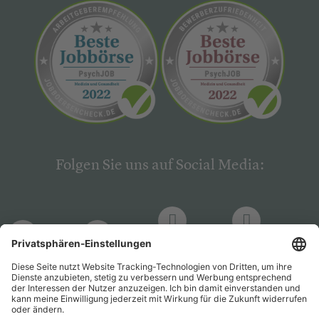
Folgen Sie uns auf Social Media:
LinkedIn
Facebook
LinkedIn
Facebook
Hogrefe
Hogrefe
PsychJOB
PsychJOB
Verlag
Verlag