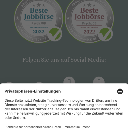
Folgen Sie uns auf Social Media:
LinkedIn
Facebook
LinkedIn
Facebook
Hogrefe
Hogrefe
PsychJOB
PsychJOB
Verlag
Verlag