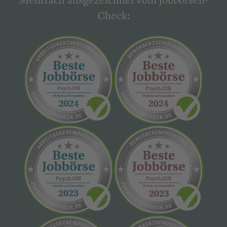
Mehrfach ausgezeichnet vom Jobbörsen-
Check: