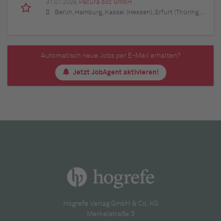
31.07.2026,
Pacura doc GmbH
Berlin, Hamburg, Kassel (Hessen), Erfurt (Thüringen), München (Bayern), Köln (Nordrhein-Westfalen), Frankfurt am Main (Hessen), Stuttgart (Baden-Württemberg), Düsseldorf (Nordrhein-Westfalen), Leipzig (Sachsen), Dortmund (Nordrhein-Westfalen), Essen (Nordrhein-Westfalen), Bremen, Dresden (Sachsen), Hannover (Niedersachsen), Nürnberg (Bayern), Wuppertal (Nordrhein-Westfalen), Bielefeld (Nordrhein-Westfalen), Bonn (Nordrhein-Westfalen), Mannheim (Baden-Württemberg), Karlsruhe (Baden-Württemberg), Münster (Nordrhein-Westfalen), Augsburg (Bayern), Aachen (Nordrhein-Westfalen), Kiel (Schleswig-Holstein), Magdeburg (Sachsen-Anhalt), Freiburg im Breisgau (Baden-Württemberg), Würzburg (Bayern), Regensburg (Bayern)
Automatisch neue Jobs per E-Mail erhalten?
Jetzt JobAgent aktivieren!
Hogrefe Verlag GmbH & Co. KG
Merkelstraße 3