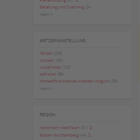
Weiterbildung
(27)
Beratung und Coaching
(24)
mehr »
ART DER ANSTELLUNG
Teilzeit
(205)
Vollzeit
(155)
unbefristet
(102)
befristet
(98)
Homeoffice/Mobiles Arbeiten möglich
(38)
mehr »
REGION
Nordrhein-Westfalen
(61)
Baden-Württemberg
(44)