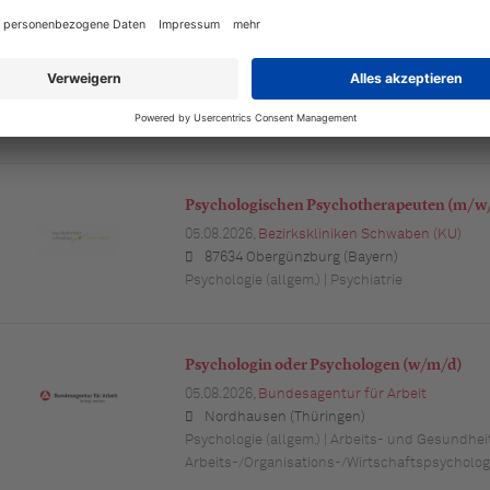
Postdoc-Stelle (100%, TV-L 13) in Pädagogi
05.08.2026,
Universität Münster
Münster (Nordrhein-Westfalen)
Pädagogische Psychologie /Schulpsychologie
Psychologischen Psychotherapeuten (m/w
05.08.2026,
Bezirkskliniken Schwaben (KU)
87634 Obergünzburg (Bayern)
Psychologie (allgem.) | Psychiatrie
Psychologin oder Psychologen (w/m/d)
05.08.2026,
Bundesagentur für Arbeit
Nordhausen (Thüringen)
Psychologie (allgem.) | Arbeits- und Gesundhei
Arbeits-/Organisations-/Wirtschaftspsycholog