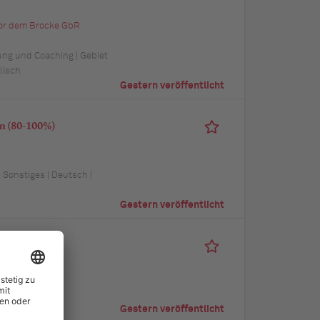
vor dem Brocke GbR
ung und Coaching | Gebiet
lisch
Gestern veröffentlicht
en (80-100%)
 Sonstiges | Deutsch |
Gestern veröffentlicht
| Sonstiges
Gestern veröffentlicht