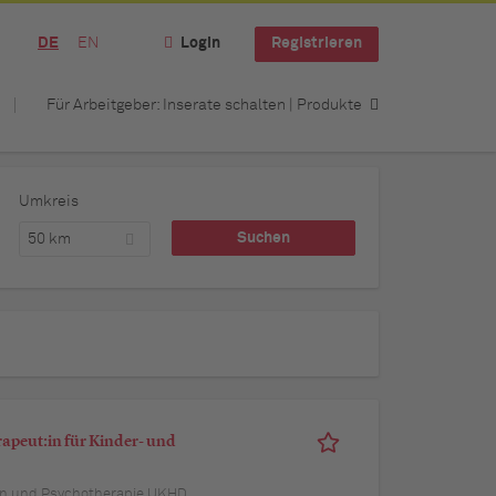
DE
EN
Login
Registrieren
Für Arbeitgeber: Inserate schalten | Produkte
Umkreis
50 km
apeut:in für Kinder- und
tion und Psychotherapie UKHD