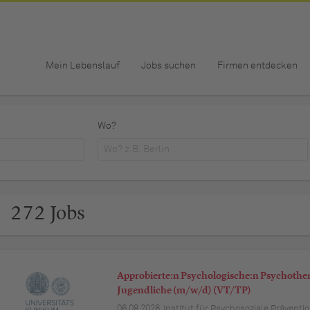
Mein Lebenslauf
Jobs suchen
Firmen entdecken
Wo?
272 Jobs
Approbierte:n Psychologische:n Psychother
Jugendliche (m/w/d) (VT/TP)
06.08.2026,
Institut für Psychosoziale Präven