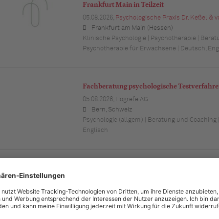
Frankfurt Main in Teilzeit
05.08.2026,
Psychologische Praxis Dr. Keßel & 
Frankfurt am Main (Hessen)
Klinische Psychologie | Psychotherapie | Berat
Psychotherapie für Erwachsene | Deutsch, Eng
Fachberatung psychologische Testverfahr
05.08.2026,
Hogrefe AG
Bern, Schweiz
Psychologie (allgem.) | Beratung und Coaching |
Englisch
Psycholog*in in der Studienberatung
05.08.2026,
Technische Universität Dortmund
Dortmund (Nordrhein-Westfalen)
Beratung und Coaching | Forschung und Lehre 