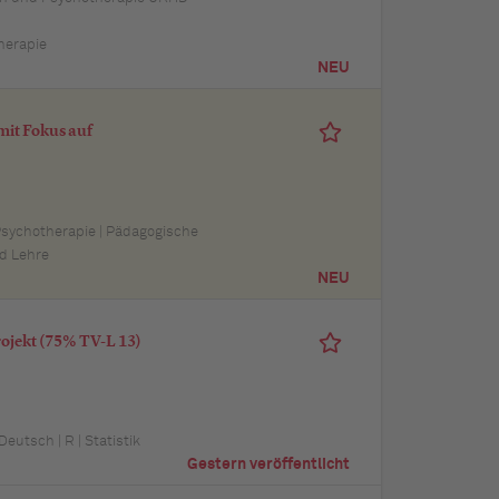
herapie
NEU
mit Fokus auf
 Psychotherapie | Pädagogische
d Lehre
NEU
rojekt (75% TV-L 13)
utsch | R | Statistik
Gestern veröffentlicht