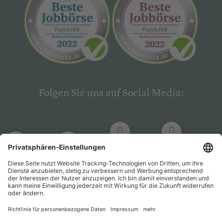
Folgen Sie uns auf Social Media:
LinkedIn
Facebook
LinkedIn
Facebook
Hogrefe
Hogrefe
PsychJOB
PsychJOB
Verlag
Verlag