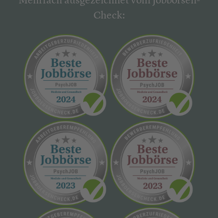
Mehrfach ausgezeichnet vom Jobbörsen-
Check: