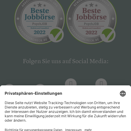
Folgen Sie uns auf Social Media:
LinkedIn
Facebook
LinkedIn
Facebook
Hogrefe
Hogrefe
PsychJOB
PsychJOB
Verlag
Verlag