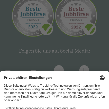
Folgen Sie uns auf Social Media:
LinkedIn
Facebook
LinkedIn
Facebook
Hogrefe
Hogrefe
PsychJOB
PsychJOB
Verlag
Verlag