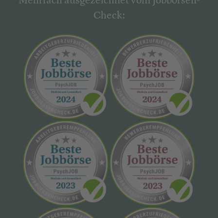
Mehrfach ausgezeichnet vom Jobbörsen-
Check: