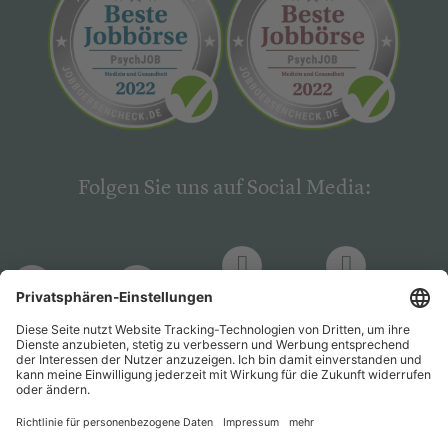
Folgen Sie uns auf Social Media:
LinkedIn
Facebook
LinkedIn
Facebook
Hogrefe
Hogrefe
PsychJOB
PsychJOB
Verlag
Verlag