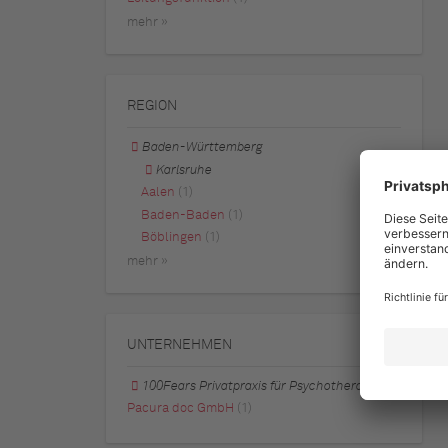
mehr »
REGION
Baden-Württemberg
Karlsruhe
Aalen
(1)
Baden-Baden
(1)
Böblingen
(1)
mehr »
UNTERNEHMEN
100Fears Privatpraxis für Psychotherapie
Pacura doc GmbH
(1)