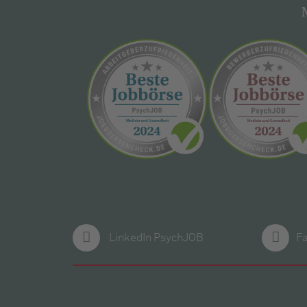
LinkedIn PsychJOB
F