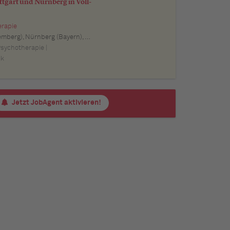
tgart und Nürnberg in Voll-
erapie
m (Baden-Württemberg), Pforzheim (Baden-Württemberg), Offenburg (Baden-Württemberg), Göppingen (Baden-Württemberg), Baden-Baden (Baden-Württemberg), Heidenheim an der Brenz (Baden-Württemberg), Ingolstadt (Bayern), Erlangen (Bayern), Regensburg (Bayern), Bamberg (Bayern), Bayreuth (Bayern)
Psychotherapie |
ik
Jetzt JobAgent aktivieren!