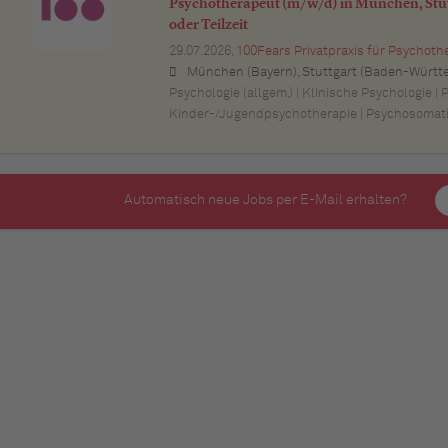
Psychotherapeut (m/w/d) in München, Stut
oder Teilzeit
29.07.2026,
100Fears Privatpraxis für Psychoth
München (Bayern), Stuttgart (Baden-Württemberg), Nürnberg (Bayern), Esslingen am Neckar (Baden-Württemberg), Ludwigsburg (Baden-Württemberg), Sindelfingen (Baden-Württemberg), Böblingen (Baden-Württemberg), Waiblingen (Baden-Württemberg), Heilbronn (Baden-Württemberg), Reutlingen (Baden-Württemberg), Tübingen (Baden-Württemberg), Aalen (Baden-Württemberg), Schwäbisch Gmünd (Baden-Württemberg), Karlsruhe (Baden-Württemberg), Mannheim (Baden-Württemberg), Ul
Psychologie (allgem.) | Klinische Psychologie | 
Kinder-/Jugendpsychotherapie | Psychosomat
Automatisch neue Jobs per E-Mail erhalten?