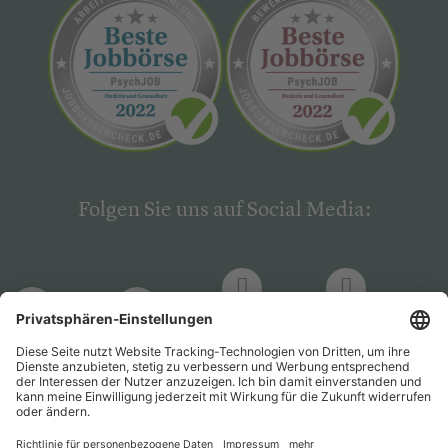
Folgen Sie uns auf Social Media:
LinkedIn
Facebook
LinkedIn
Facebook
Hogrefe
Hogrefe
PsychJOB
PsychJOB
Verlag
Verlag