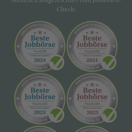
Mehrfach ausgezeichnet vom Jobbörsen-
Check: