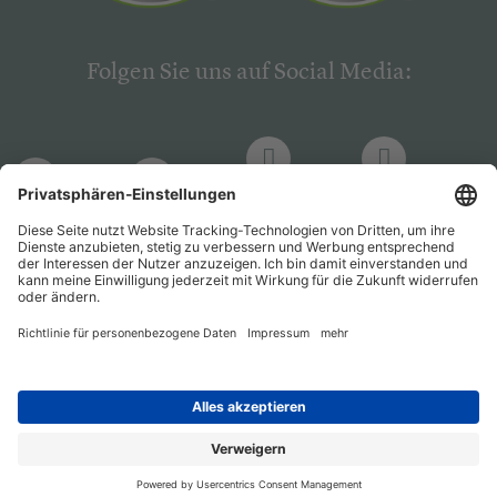
Folgen Sie uns auf Social Media:
LinkedIn
Facebook
LinkedIn
Facebook
Hogrefe
Hogrefe
PsychJOB
PsychJOB
Verlag
Verlag
Entwickelt durch
Jobiqo