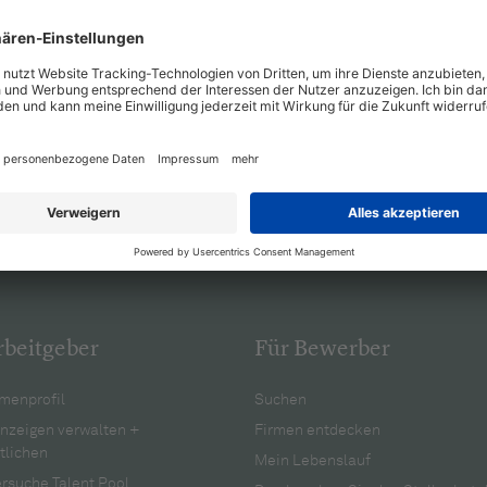
rbeitgeber
Für Bewerber
menprofil
Suchen
anzeigen verwalten +
Firmen entdecken
tlichen
Mein Lebenslauf
rsuche Talent Pool