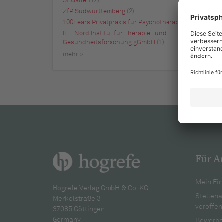
St.Gallen
(2)
ZfP Südwürttemberg
(2)
100Fears Privatpraxis für Psychotherapie
(1)
IFT-Nord Institut für Therapie- und
Gesundheitsforschung gGmbH
(1)
mehr »
Für A
Mein Fir
Hogrefe Verlag GmbH & Co. KG
Stellen
Merkelstraße 3
veröffen
37085 Göttingen
Germany
Bewerbe