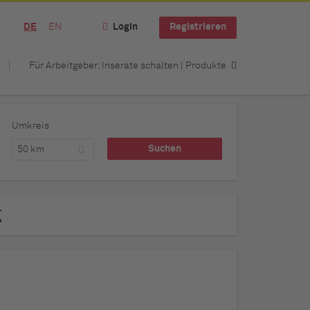
DE
EN
Login
Registrieren
Für Arbeitgeber: Inserate schalten | Produkte
Umkreis
50 km
g