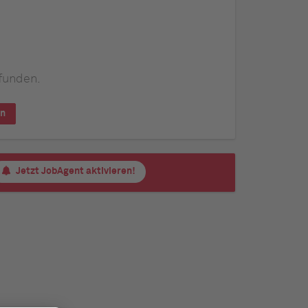
funden.
en
Jetzt JobAgent aktivieren!