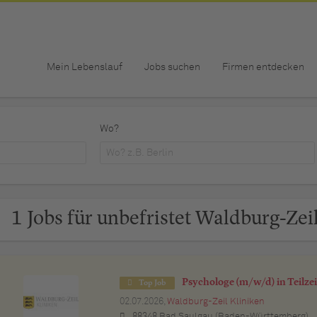
Mein Lebenslauf
Jobs suchen
Firmen entdecken
Wo?
1 Jobs für unbefristet Waldburg-Zei
Psychologe (m/w/d) in Teilzei
Top Job
02.07.2026,
Waldburg-Zeil Kliniken
88348 Bad Saulgau (Baden-Württemberg)