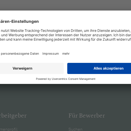
rbeitgeber
Für Bewerber
menprofil
Suchen