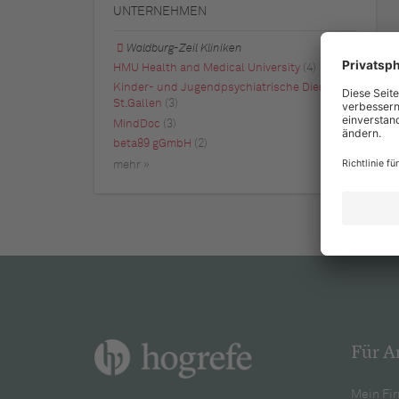
UNTERNEHMEN
Waldburg-Zeil Kliniken
HMU Health and Medical University
(4)
Kinder- und Jugendpsychiatrische Dienste
St.Gallen
(3)
MindDoc
(3)
beta89 gGmbH
(2)
mehr »
Für A
Mein Fir