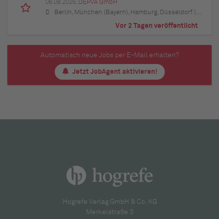
06.08.2026,
DEPVA GmbH
Berlin, München (Bayern), Hamburg, Düsseldorf (Nordrhein-Westfalen), Köln (Nordrhein-Westfalen), Essen (Nordrhein-Westfalen), Dortmund (Nordrhein-Westfalen), Stuttgart (Baden-Württemberg), Heilbronn (Baden-Württemberg), Hannover (Niedersachsen), Rostock (Mecklenburg-Vorpommern), Kiel (Schleswig-Holstein), Augsburg (Bayern), Nürnberg (Bayern), Frankfurt am Main (Hessen), Bremen, Schwerin (Mecklenburg-Vorpommern), Mainz (Rheinland-Pfalz), Saarbrücken (Saarland), Dresden (Sachsen), Magdeburg (Sachsen-Anhalt), Potsdam (Brandenburg), Erfurt (Thüringen), Würzburg (Bayern), Heilbronn (Baden-Württemberg), Leipzig (Sachsen)
Vor 2 Tagen veröffentlicht
Automatisch neue Jobs per E-Mail erhalten?
Jetzt JobAgent aktivieren!
Hogrefe Verlag GmbH & Co. KG
Merkelstraße 3