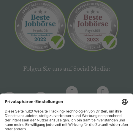
Folgen Sie uns auf Social Media:
LinkedIn
Facebook
LinkedIn
Facebook
Hogrefe
Hogrefe
PsychJOB
PsychJOB
Verlag
Verlag