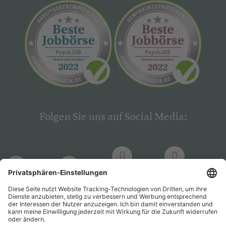
Folgen Sie uns auf Social Media:
LinkedIn
Facebook
LinkedIn
Facebook
Hogrefe
Hogrefe
PsychJOB
PsychJOB
Verlag
Verlag