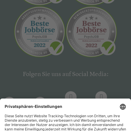
Folgen Sie uns auf Social Media:
LinkedIn
Facebook
LinkedIn
Facebook
Hogrefe
Hogrefe
PsychJOB
PsychJOB
Verlag
Verlag