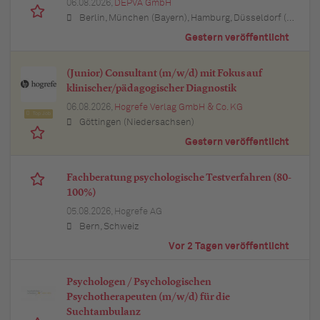
06.08.2026,
DEPVA GmbH
Berlin, München (Bayern), Hamburg, Düsseldorf (Nordrhein-Westfalen), Köln (Nordrhein-Westfalen), Essen (Nordrhein-Westfalen), Dortmund (Nordrhein-Westfalen), Stuttgart (Baden-Württemberg), Heilbronn (Baden-Württemberg), Hannover (Niedersachsen), Rostock (Mecklenburg-Vorpommern), Kiel (Schleswig-Holstein), Augsburg (Bayern), Nürnberg (Bayern), Frankfurt am Main (Hessen), Bremen, Schwerin (Mecklenburg-Vorpommern), Mainz (Rheinland-Pfalz), Saarbrücken (Saarland), Dresden (Sachsen), Magdeburg (Sachsen-Anhalt), Potsdam (Brandenburg), Erfurt (Thüringen), Würzburg (Bayern), Heilbronn (Baden-Württemberg), Leipzig (Sachsen)
Gestern veröffentlicht
(Junior) Consultant (m/w/d) mit Fokus auf
klinischer/pädagogischer Diagnostik
06.08.2026,
Hogrefe Verlag GmbH & Co. KG
Top Job
Göttingen (Niedersachsen)
Gestern veröffentlicht
Fachberatung psychologische Testverfahren (80-
100%)
05.08.2026,
Hogrefe AG
Bern, Schweiz
Vor 2 Tagen veröffentlicht
Psychologen / Psychologischen
Psychotherapeuten (m/w/d) für die
Suchtambulanz