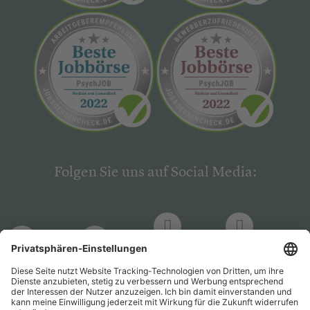
Folgen Sie uns auf Social Media:
LinkedIn
Facebook
LinkedIn
Facebook
Hogrefe
Hogrefe
PsychJOB
PsychJOB
Verlag
Verlag