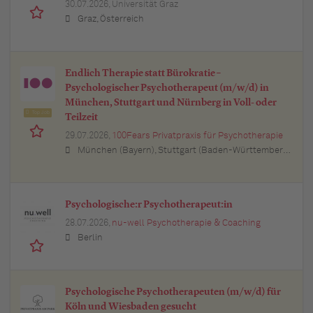
30.07.2026,
Universität Graz
Graz, Österreich
Endlich Therapie statt Bürokratie –
Psychologischer Psychotherapeut (m/w/d) in
München, Stuttgart und Nürnberg in Voll- oder
Top Job
Teilzeit
29.07.2026,
100Fears Privatpraxis für Psychotherapie
München (Bayern), Stuttgart (Baden-Württemberg), Nürnberg (Bayern), Esslingen am Neckar (Baden-Württemberg), Ludwigsburg (Baden-Württemberg), Sindelfingen (Baden-Württemberg), Böblingen (Baden-Württemberg), Waiblingen (Baden-Württemberg), Heilbronn (Baden-Württemberg), Reutlingen (Baden-Württemberg), Tübingen (Baden-Württemberg), Aalen (Baden-Württemberg), Schwäbisch Gmünd (Baden-Württemberg), Karlsruhe (Baden-Württemberg), Mannheim (Baden-Württemberg), Ulm (Baden-Württemberg), Pforzheim (Baden-Württemberg), Offenburg (Baden-Württemberg), Göppingen (Baden-Württemberg), Baden-Baden (Baden-Württemberg), Heidenheim an der Brenz (Baden-Württemberg), Ingolstadt (Bayern), Erlangen (Bayern), Regensburg (Bayern), Bamberg (Bayern), Bayreuth (Bayern)
Psychologische:r Psychotherapeut:in
28.07.2026,
nu-well Psychotherapie & Coaching
Berlin
Psychologische Psychotherapeuten (m/w/d) für
Köln und Wiesbaden gesucht