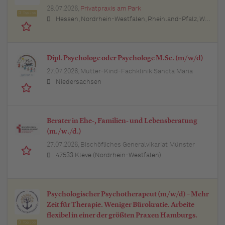
28.07.2026,
Privatpraxis am Park
Top Job
Hessen, Nordrhein-Westfalen, Rheinland-Pfalz, Wiesbaden (Hessen), Mainz (Rheinland-Pfalz), Köln (Nordrhein-Westfalen), Düsseldorf (Nordrhein-Westfalen)
Dipl. Psychologe oder Psychologe M.Sc. (m/w/d)
27.07.2026,
Mutter-Kind-Fachklinik Sancta Maria
Niedersachsen
Berater in Ehe-, Familien- und Lebensberatung
(m./w./d.)
27.07.2026,
Bischöfliches Generalvikariat Münster
47533 Kleve (Nordrhein-Westfalen)
Psychologischer Psychotherapeut (m/w/d) – Mehr
Zeit für Therapie. Weniger Bürokratie. Arbeite
flexibel in einer der größten Praxen Hamburgs.
Top Job