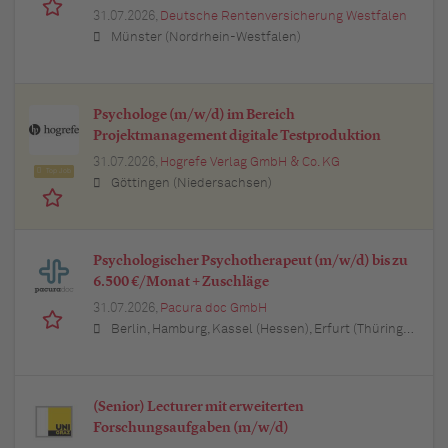
31.07.2026,
Deutsche Rentenversicherung Westfalen
Münster (Nordrhein-Westfalen)
Psychologe (m/w/d) im Bereich
Projektmanagement digitale Testproduktion
31.07.2026,
Hogrefe Verlag GmbH & Co. KG
Top Job
Göttingen (Niedersachsen)
Psychologischer Psychotherapeut (m/w/d) bis zu
6.500 €/Monat + Zuschläge
31.07.2026,
Pacura doc GmbH
Berlin, Hamburg, Kassel (Hessen), Erfurt (Thüringen), München (Bayern), Köln (Nordrhein-Westfalen), Frankfurt am Main (Hessen), Stuttgart (Baden-Württemberg), Düsseldorf (Nordrhein-Westfalen), Leipzig (Sachsen), Dortmund (Nordrhein-Westfalen), Essen (Nordrhein-Westfalen), Bremen, Dresden (Sachsen), Hannover (Niedersachsen), Nürnberg (Bayern), Wuppertal (Nordrhein-Westfalen), Bielefeld (Nordrhein-Westfalen), Bonn (Nordrhein-Westfalen), Mannheim (Baden-Württemberg), Karlsruhe (Baden-Württemberg), Münster (Nordrhein-Westfalen), Augsburg (Bayern), Aachen (Nordrhein-Westfalen), Kiel (Schleswig-Holstein), Magdeburg (Sachsen-Anhalt), Freiburg im Breisgau (Baden-Württemberg), Würzburg (Bayern), Regensburg (Bayern)
(Senior) Lecturer mit erweiterten
Forschungsaufgaben (m/w/d)