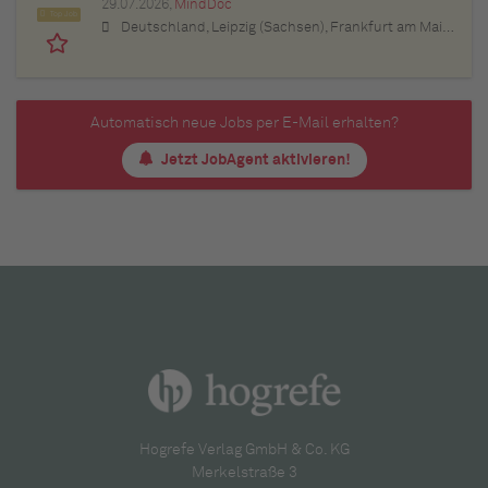
29.07.2026,
MindDoc
Top Job
Deutschland, Leipzig (Sachsen), Frankfurt am Main (Hessen), Stuttgart (Baden-Württemberg), München (Bayern), Berlin, Hamburg, Nürnberg (Bayern), Thüringen, Essen (Nordrhein-Westfalen), Köln (Nordrhein-Westfalen), Bremen, Lübeck (Schleswig-Holstein), Bonn (Nordrhein-Westfalen), Trier (Rheinland-Pfalz), Dresden (Sachsen), Erfurt (Thüringen), Dortmund (Nordrhein-Westfalen), Bayern, Düsseldorf (Nordrhein-Westfalen), Kiel (Schleswig-Holstein), Münster (Nordrhein-Westfalen), Sachsen, Sachsen-Anhalt, Baden-Württemberg, Brandenburg, Bremen, Hamburg, Hessen, Mecklenburg-Vorpommern, Niedersachsen, Nordrhein-Westfalen, Rheinland-Pfalz, Saarland, Schleswig-Holstein
Automatisch neue Jobs per E-Mail erhalten?
Jetzt JobAgent aktivieren!
Hogrefe Verlag GmbH & Co. KG
Merkelstraße 3