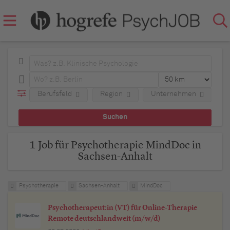
Berufsfeld
Region
Unternehmen
A
1 Job für Psychotherapie MindDoc in
Sachsen-Anhalt
Psychotherapie
Sachsen-Anhalt
MindDoc
Psychotherapeut:in (VT) für Online-Therapie
Remote deutschlandweit (m/w/d)