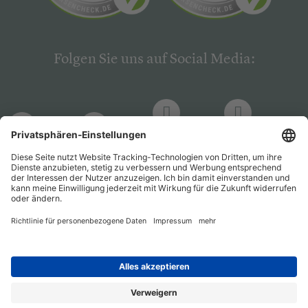
Folgen Sie uns auf Social Media:
LinkedIn
Facebook
LinkedIn
Facebook
Hogrefe
Hogrefe
PsychJOB
PsychJOB
Verlag
Verlag