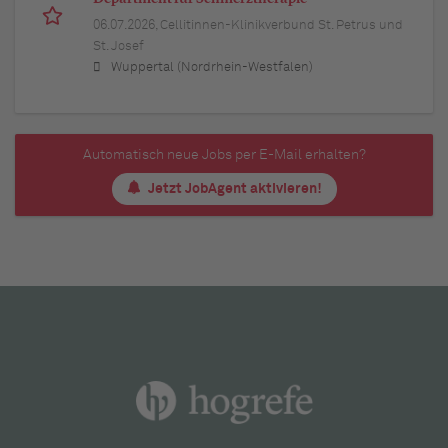
06.07.2026,
Cellitinnen-Klinikverbund St. Petrus und
St. Josef
Wuppertal (Nordrhein-Westfalen)
Automatisch neue Jobs per E-Mail erhalten?
Jetzt JobAgent aktivieren!