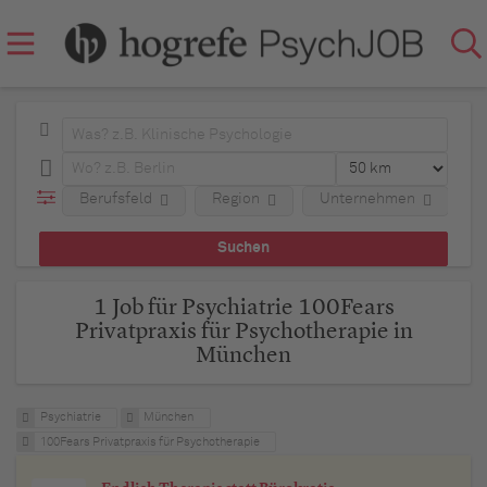
Berufsfeld
Region
Unternehmen
A
1 Job für Psychiatrie 100Fears
Privatpraxis für Psychotherapie in
München
Psychiatrie
München
100Fears Privatpraxis für Psychotherapie