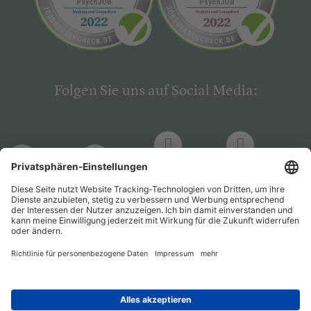
Folgen Sie uns auf Social Media:
LinkedIn
Facebook
LinkedIn
Facebook
Hogrefe
Hogrefe
PsychJOB
PsychJOB
Verlag
Verlag