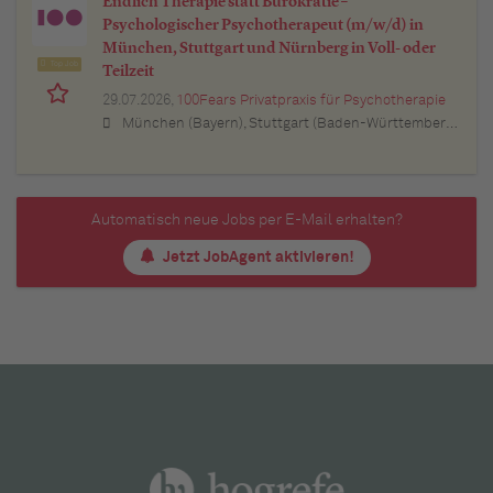
Endlich Therapie statt Bürokratie –
Psychologischer Psychotherapeut (m/w/d) in
München, Stuttgart und Nürnberg in Voll- oder
Top Job
Teilzeit
29.07.2026,
100Fears Privatpraxis für Psychotherapie
München (Bayern), Stuttgart (Baden-Württemberg), Nürnberg (Bayern), Esslingen am Neckar (Baden-Württemberg), Ludwigsburg (Baden-Württemberg), Sindelfingen (Baden-Württemberg), Böblingen (Baden-Württemberg), Waiblingen (Baden-Württemberg), Heilbronn (Baden-Württemberg), Reutlingen (Baden-Württemberg), Tübingen (Baden-Württemberg), Aalen (Baden-Württemberg), Schwäbisch Gmünd (Baden-Württemberg), Karlsruhe (Baden-Württemberg), Mannheim (Baden-Württemberg), Ulm (Baden-Württemberg), Pforzheim (Baden-Württemberg), Offenburg (Baden-Württemberg), Göppingen (Baden-Württemberg), Baden-Baden (Baden-Württemberg), Heidenheim an der Brenz (Baden-Württemberg), Ingolstadt (Bayern), Erlangen (Bayern), Regensburg (Bayern), Bamberg (Bayern), Bayreuth (Bayern)
Automatisch neue Jobs per E-Mail erhalten?
Jetzt JobAgent aktivieren!