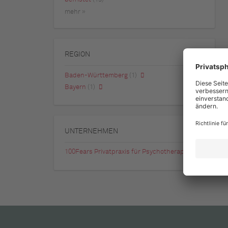
mehr »
REGION
Baden-Württemberg
(1)
Bayern
(1)
UNTERNEHMEN
100Fears Privatpraxis für Psychotherapie
(1)