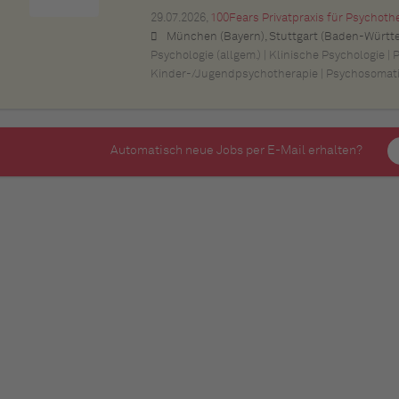
29.07.2026,
100Fears Privatpraxis für Psychoth
München (Bayern), Stuttgart (Baden-Württemberg), Nürnberg (Bayern), Esslingen am Neckar (Baden-Württemberg), Ludwigsburg (Baden-Württemberg), Sindelfingen (Baden-Württemberg), Böblingen (Baden-Württemberg), Waiblingen (Baden-Württemberg), Heilbronn (Baden-Württemberg), Reutlingen (Baden-Württemberg), Tübingen (Baden-Württemberg), Aalen (Baden-Württemberg), Schwäbisch Gmünd (Baden-Württemberg), Karlsruhe (Baden-Württemberg), Mannheim (Baden-Württemberg), Ul
Psychologie (allgem.) | Klinische Psychologie | 
Kinder-/Jugendpsychotherapie | Psychosomat
Automatisch neue Jobs per E-Mail erhalten?