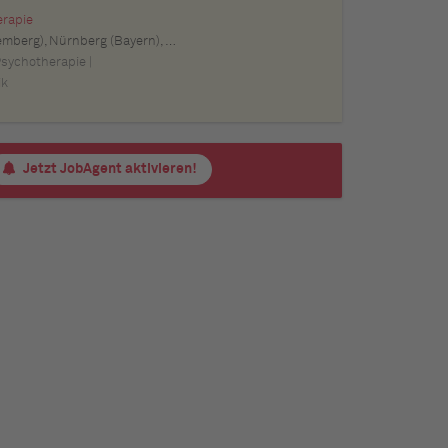
erapie
m (Baden-Württemberg), Pforzheim (Baden-Württemberg), Offenburg (Baden-Württemberg), Göppingen (Baden-Württemberg), Baden-Baden (Baden-Württemberg), Heidenheim an der Brenz (Baden-Württemberg), Ingolstadt (Bayern), Erlangen (Bayern), Regensburg (Bayern), Bamberg (Bayern), Bayreuth (Bayern)
Psychotherapie |
ik
Jetzt JobAgent aktivieren!