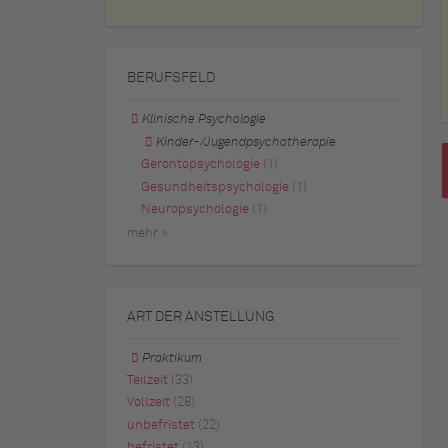
BERUFSFELD
Klinische Psychologie
Kinder-/Jugendpsychotherapie
Gerontopsychologie
(1)
Gesundheitspsychologie
(1)
Neuropsychologie
(1)
mehr »
ART DER ANSTELLUNG
Praktikum
Teilzeit
(33)
Vollzeit
(28)
unbefristet
(22)
befristet
(13)