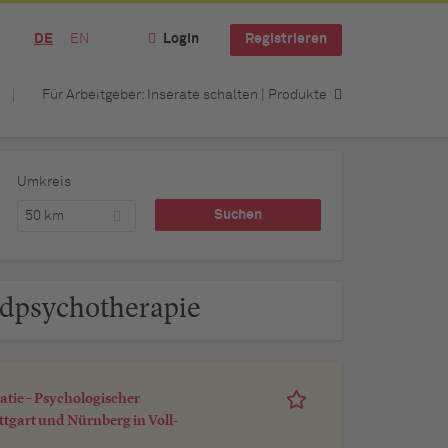
DE
EN
Login
Registrieren
Für Arbeitgeber: Inserate schalten | Produkte
Umkreis
50 km
ndpsychotherapie
atie – Psychologischer
tgart und Nürnberg in Voll-