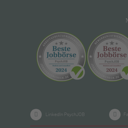
LinkedIn PsychJOB
F