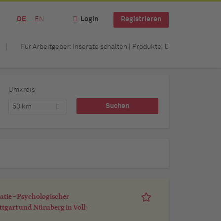
DE
EN
Login
Registrieren
Für Arbeitgeber: Inserate schalten | Produkte
Umkreis
50 km
atie – Psychologischer
tgart und Nürnberg in Voll-