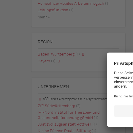
Homeoffice/Mobiles Arbeiten möglich
(1)
Leitungsfunktion
(1)
mehr »
REGION
Baden-Württemberg
(1)
Bayern
(1)
UNTERNEHMEN
100Fears Privatpraxis für Psychotherapie
ZfP Südwürttemberg
(3)
IFT-Nord Institut für Therapie- und
Gesundheitsforschung gGmbH
(1)
Justizvollzugsanstalt Rottweil
(1)
Kleine Füchse Raule-Stiftung
(1)