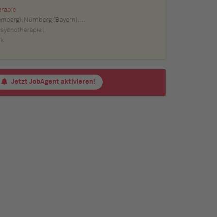
erapie
m (Baden-Württemberg), Pforzheim (Baden-Württemberg), Offenburg (Baden-Württemberg), Göppingen (Baden-Württemberg), Baden-Baden (Baden-Württemberg), Heidenheim an der Brenz (Baden-Württemberg), Ingolstadt (Bayern), Erlangen (Bayern), Regensburg (Bayern), Bamberg (Bayern), Bayreuth (Bayern)
Psychotherapie |
ik
Jetzt JobAgent aktivieren!