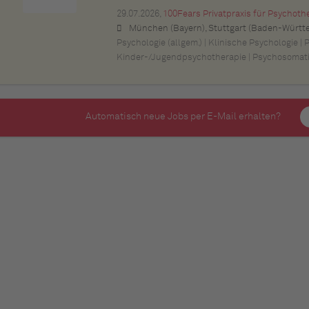
29.07.2026,
100Fears Privatpraxis für Psychoth
München (Bayern), Stuttgart (Baden-Württemberg), Nürnberg (Bayern), Esslingen am Neckar (Baden-Württemberg), Ludwigsburg (Baden-Württemberg), Sindelfingen (Baden-Württemberg), Böblingen (Baden-Württemberg), Waiblingen (Baden-Württemberg), Heilbronn (Baden-Württemberg), Reutlingen (Baden-Württemberg), Tübingen (Baden-Württemberg), Aalen (Baden-Württemberg), Schwäbisch Gmünd (Baden-Württemberg), Karlsruhe (Baden-Württemberg), Mannheim (Baden-Württemberg), Ul
Psychologie (allgem.) | Klinische Psychologie | 
Kinder-/Jugendpsychotherapie | Psychosomat
Automatisch neue Jobs per E-Mail erhalten?