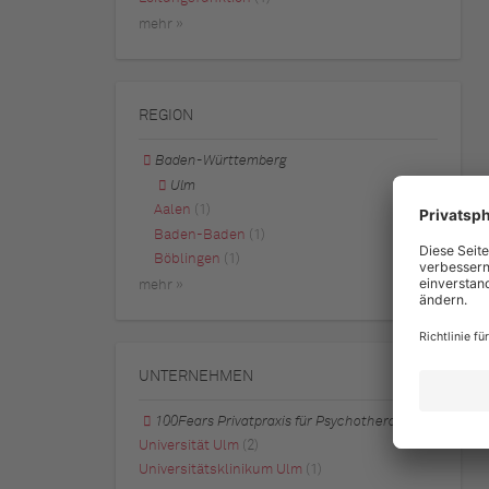
mehr »
REGION
Baden-Württemberg
Ulm
Aalen
(1)
Baden-Baden
(1)
Böblingen
(1)
mehr »
UNTERNEHMEN
100Fears Privatpraxis für Psychotherapie
Universität Ulm
(2)
Universitätsklinikum Ulm
(1)