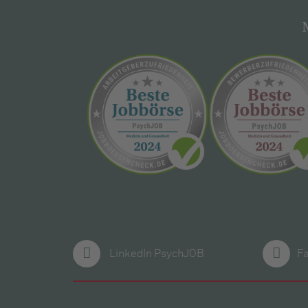
LinkedIn PsychJOB
F