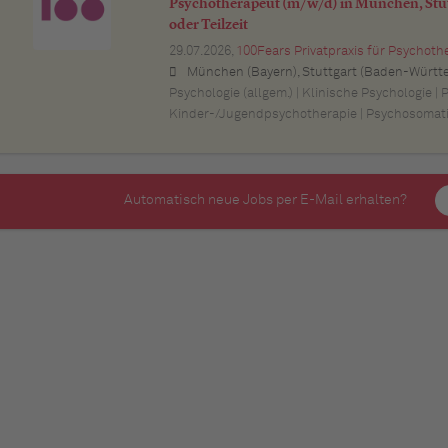
Psychotherapeut (m/w/d) in München, Stut
oder Teilzeit
29.07.2026,
100Fears Privatpraxis für Psychoth
München (Bayern), Stuttgart (Baden-Württemberg), Nürnberg (Bayern), Esslingen am Neckar (Baden-Württemberg), Ludwigsburg (Baden-Württemberg), Sindelfingen (Baden-Württemberg), Böblingen (Baden-Württemberg), Waiblingen (Baden-Württemberg), Heilbronn (Baden-Württemberg), Reutlingen (Baden-Württemberg), Tübingen (Baden-Württemberg), Aalen (Baden-Württemberg), Schwäbisch Gmünd (Baden-Württemberg), Karlsruhe (Baden-Württemberg), Mannheim (Baden-Württemberg), Ul
Psychologie (allgem.) | Klinische Psychologie | 
Kinder-/Jugendpsychotherapie | Psychosomat
Automatisch neue Jobs per E-Mail erhalten?