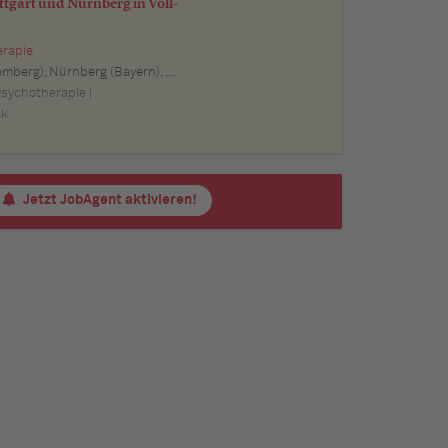
tgart und Nürnberg in Voll-
erapie
m (Baden-Württemberg), Pforzheim (Baden-Württemberg), Offenburg (Baden-Württemberg), Göppingen (Baden-Württemberg), Baden-Baden (Baden-Württemberg), Heidenheim an der Brenz (Baden-Württemberg), Ingolstadt (Bayern), Erlangen (Bayern), Regensburg (Bayern), Bamberg (Bayern), Bayreuth (Bayern)
Psychotherapie |
ik
Jetzt JobAgent aktivieren!