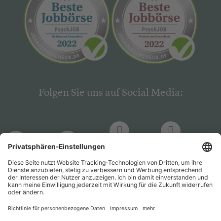
Folgen Sie uns auf Social Media:
LinkedIn
Facebook
LinkedIn
Facebook
Hogrefe
Hogrefe
PsychJOB
PsychJOB
Verlag
Verlag