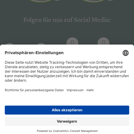
Folgen Sie uns auf Social Media:
LinkedIn
Facebook
LinkedIn
Facebook
Hogrefe
Hogrefe
PsychJOB
PsychJOB
Verlag
Verlag
Entwickelt durch
Jobiqo