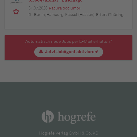
6.500 €/Monat + Zuschläge
31.07.2026,
Pacura doc GmbH
Berlin, Hamburg, Kassel (Hessen), Erfurt (Thüringen), München (Bayern), Köln (Nordrhein-Westfalen), Frankfurt am Main (Hessen), Stuttgart (Baden-Württemberg), Düsseldorf (Nordrhein-Westfalen), Leipzig (Sachsen), Dortmund (Nordrhein-Westfalen), Essen (Nordrhein-Westfalen), Bremen, Dresden (Sachsen), Hannover (Niedersachsen), Nürnberg (Bayern), Wuppertal (Nordrhein-Westfalen), Bielefeld (Nordrhein-Westfalen), Bonn (Nordrhein-Westfalen), Mannheim (Baden-Württemberg), Karlsruhe (Baden-Württemberg), Münster (Nordrhein-Westfalen), Augsburg (Bayern), Aachen (Nordrhein-Westfalen), Kiel (Schleswig-Holstein), Magdeburg (Sachsen-Anhalt), Freiburg im Breisgau (Baden-Württemberg), Würzburg (Bayern), Regensburg (Bayern)
Automatisch neue Jobs per E-Mail erhalten?
Jetzt JobAgent aktivieren!
Hogrefe Verlag GmbH & Co. KG