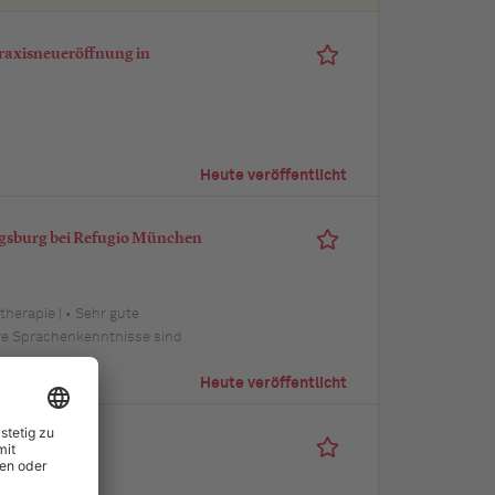
raxisneueröffnung in
Heute veröffentlicht
ugsburg bei Refugio München
therapie | • Sehr gute
ere Sprachenkenntnisse sind
Heute veröffentlicht
hotherapie