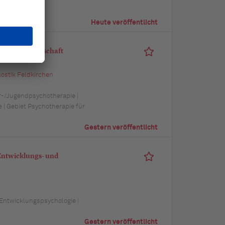
trie
Heute veröffentlicht
 Praxisgemeinschaft
ostik Feldkirchen
er-/Jugendpsychotherapie |
 | Gebiet Psychotherapie für
Gestern veröffentlicht
 Entwicklungs- und
Entwicklungspsychologie |
Gestern veröffentlicht