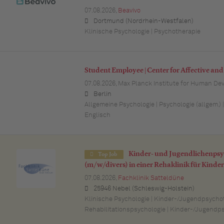
07.08.2026,
Beavivo
Dortmund (Nordrhein-Westfalen)
Klinische Psychologie | Psychotherapie
Student Employee | Center for Affective a
07.08.2026,
Max Planck Institute for Human De
Berlin
Allgemeine Psychologie | Psychologie (allgem.) 
Englisch
Kinder- und Jugendlichenps
Top Job
(m/w/divers) in einer Rehaklinik für Kinde
07.08.2026,
Fachklinik Satteldüne
25946 Nebel (Schleswig-Holstein)
Klinische Psychologie | Kinder-/Jugendpsychot
Rehabilitationspsychologie | Kinder-/Jugendps