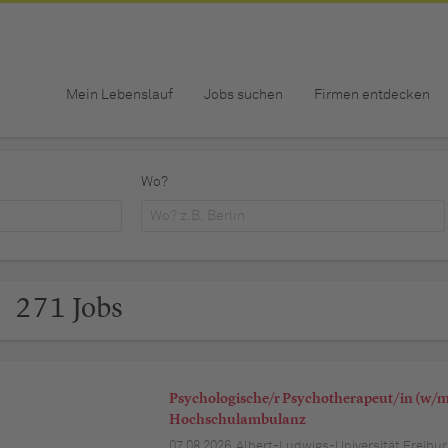
Mein Lebenslauf
Jobs suchen
Firmen entdecken
Wo?
271 Jobs
Psychologische/r Psychotherapeut/in (w/m/
Hochschulambulanz
07.08.2026,
Albert-Ludwigs-Universität Freibur