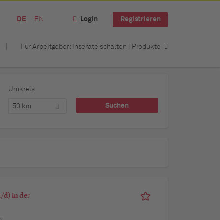
DE
EN
Login
Registrieren
Für Arbeitgeber: Inserate schalten | Produkte
Umkreis
50 km
d) in der
g