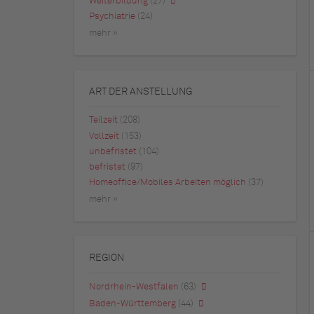
Weiterbildung
(27)
Psychiatrie
(24)
mehr »
ART DER ANSTELLUNG
Teilzeit
(208)
Vollzeit
(153)
unbefristet
(104)
befristet
(97)
Homeoffice/Mobiles Arbeiten möglich
(37)
mehr »
REGION
Nordrhein-Westfalen
(63)
Baden-Württemberg
(44)