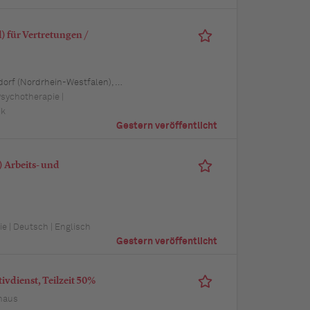
 für Vertretungen /
 Schwerin (Mecklenburg-Vorpommern), Mainz (Rheinland-Pfalz), Saarbrücken (Saarland), Dresden (Sachsen), Magdeburg (Sachsen-Anhalt), Potsdam (Brandenburg), Erfurt (Thüringen), Würzburg (Bayern), Heilbronn (Baden-Württemberg), Leipzig (Sachsen)
Psychotherapie |
ik
Gestern veröffentlicht
 Arbeits- und
e | Deutsch | Englisch
Gestern veröffentlicht
vdienst, Teilzeit 50%
haus