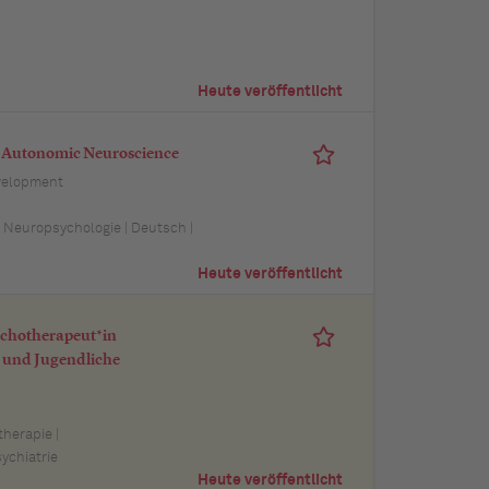
Heute veröffentlicht
nd Autonomic Neuroscience
velopment
| Neuropsychologie | Deutsch |
Heute veröffentlicht
ychotherapeut*in
r und Jugendliche
herapie |
ychiatrie
Heute veröffentlicht