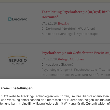
Teamleitung Psychotherapie (m/w/d) für P
Dortmund
07.08.2026,
Beavivo
Dortmund (Nordrhein-Westfalen)
Klinische Psychologie | Psychotherapie
Psychotherapie mit Geflüchteten Erw in A
07.08.2026,
Refugio München
Augsburg (Bayern)
Psychologie (allgem.) | Psychotherapie | Trauma
Deutschkenntnisse in Wort und Schrift | weit
von Vorteil
Facharzt (m/w/d) für Psychiatrie und Psyc
07.08.2026,
AMEOS Klinikum Bremen