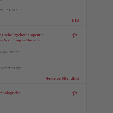
h, Englisch |
NEU
ogische Psychotherapeutin
r Vertiefung in Klinischer
erapeutische
Psychotherapie |
Heute veröffentlicht
ychologische