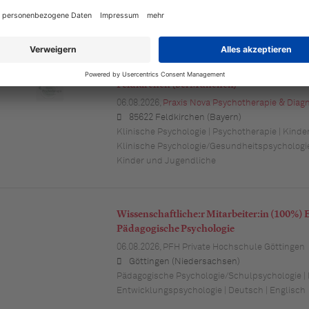
Bremen
Klinische Psychologie | Suchttherapie | Psychia
Psychologische PsychotherapeutInnen für
Feldkirchen (bei München)
06.08.2026,
Praxis Nova Psychotherapie & Diagn
85622 Feldkirchen (Bayern)
Klinische Psychologie | Psychotherapie | Kind
Klinische Psychologie/Gesundheitspsychologie
Kinder und Jugendliche
Wissenschaftliche:r Mitarbeiter:in (100%)
Pädagogische Psychologie
06.08.2026,
PFH Private Hochschule Göttingen
Göttingen (Niedersachsen)
Pädagogische Psychologie/Schulpsychologie | 
Entwicklungspsychologie | Deutsch | Englisch