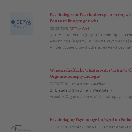
Psychologische Psychotherapeuten (m/w/d)
Festanstellungen gesucht
06.08.2026,
DEPVA GmbH
Berlin, München (Bayern), Hamburg, Düsseldorf (Nordrhein-Westfalen), Köln (Nordrhein-Westfalen), Essen (Nordrhein-Westfalen), Dortmund (Nordrhein-Westfalen), Stuttgart (Baden-Württemberg), Heilbronn (Baden-Württemberg), Hannover (Niedersachsen), Rostock (Mecklenburg-Vorpommern), Kiel (Schleswig-Holstein), Augsburg (Bayern), Nürnberg (Bayern), Frankfurt am Main (Hessen), Bremen,
Psychologie (allgem.) | Klinische Psychologie | 
Kinder-/Jugendpsychotherapie | Psychosomat
Wissenschaftliche*r Mitarbeiter*in (m/w/d)
Organisationspsychologie
06.08.2026,
Universität Bielefeld
Bielefeld (Nordrhein-Westfalen)
Arbeits-/Organisations-/Wirtschaftspsychologi
Psychologin/Psychologe (m/w/d) im Palliati
06.08.2026,
Tropenklinik Paul-Lechler Kranken