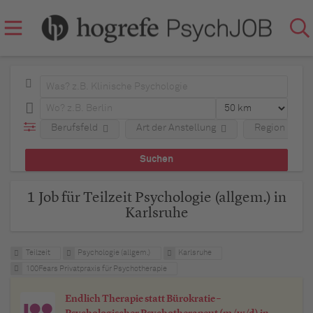
Berufsfeld
Art der Anstellung
Region
1 Job für Teilzeit Psychologie (allgem.) in
Karlsruhe
Teilzeit
Psychologie (allgem.)
Karlsruhe
100Fears Privatpraxis für Psychotherapie
Endlich Therapie statt Bürokratie –