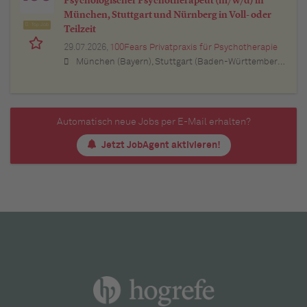
Psychologischer Psychotherapeut (m/w/d) in
München, Stuttgart und Nürnberg in Voll- oder
Top Job
Teilzeit
29.07.2026,
100Fears Privatpraxis für Psychotherapie
München (Bayern), Stuttgart (Baden-Württemberg), Nürnberg (Bayern), Esslingen am Neckar (Baden-Württemberg), Ludwigsburg (Baden-Württemberg), Sindelfingen (Baden-Württemberg), Böblingen (Baden-Württemberg), Waiblingen (Baden-Württemberg), Heilbronn (Baden-Württemberg), Reutlingen (Baden-Württemberg), Tübingen (Baden-Württemberg), Aalen (Baden-Württemberg), Schwäbisch Gmünd (Baden-Württemberg), Karlsruhe (Baden-Württemberg), Mannheim (Baden-Württemberg), Ulm (Baden-Württemberg), Pforzheim (Baden-Württemberg), Offenburg (Baden-Württemberg), Göppingen (Baden-Württemberg), Baden-Baden (Baden-Württemberg), Heidenheim an der Brenz (Baden-Württemberg), Ingolstadt (Bayern), Erlangen (Bayern), Regensburg (Bayern), Bamberg (Bayern), Bayreuth (Bayern)
Automatisch neue Jobs per E-Mail erhalten?
Jetzt JobAgent aktivieren!