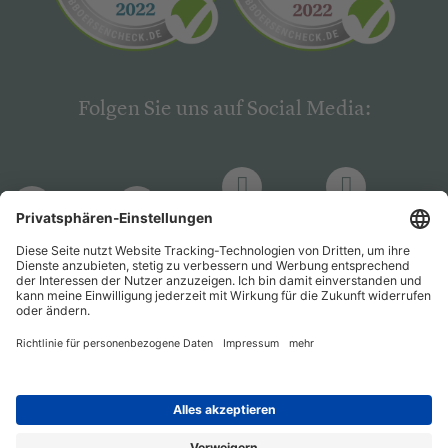
Folgen Sie uns auf Social Media:
LinkedIn
Facebook
LinkedIn
Facebook
Hogrefe
Hogrefe
PsychJOB
PsychJOB
Verlag
Verlag