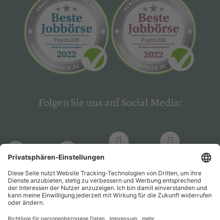
Folgen Sie uns auf Social Media:
LinkedIn
Facebook
LinkedIn
Facebook
Hogrefe
Hogrefe
PsychJOB
PsychJOB
Verlag
Verlag