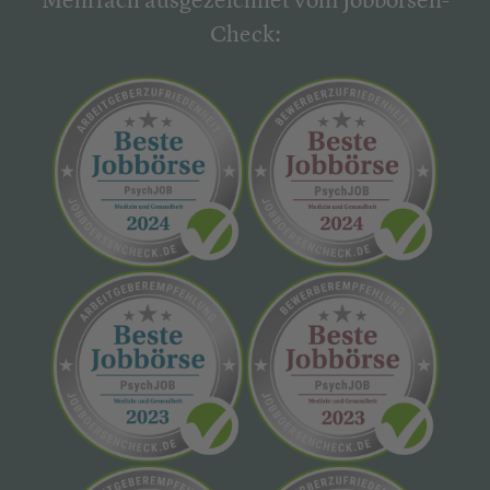
Mehrfach ausgezeichnet vom Jobbörsen-
Check: