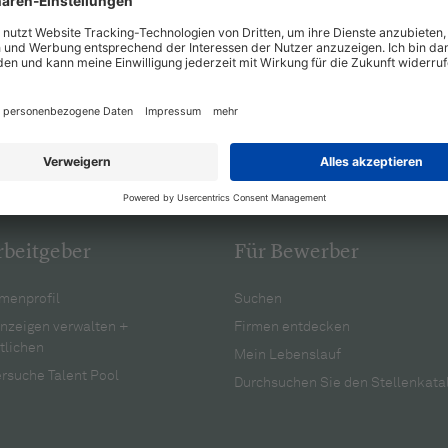
rbeitgeber
Für Bewerber
menprofil
Suchen
anzeigen verwalten +
Firmen entdecken
tlichen
Mein Lebenslauf
rsuche Talent Pool
Durchsuchen Sie den Stellenkata