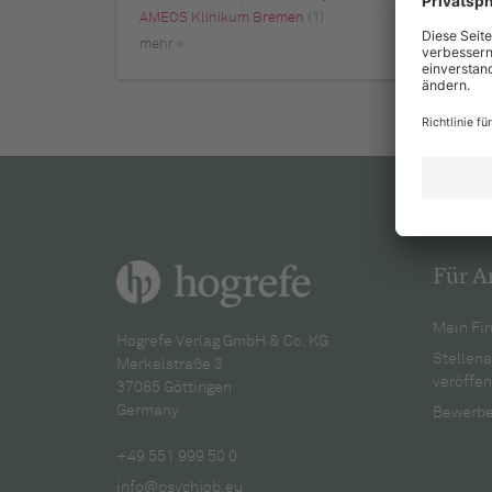
AMEOS Klinikum Bremen
(1)
mehr »
Für A
Mein Fir
Hogrefe Verlag GmbH & Co. KG
Stellen
Merkelstraße 3
veröffen
37085 Göttingen
Germany
Bewerbe
+49 551 999 50 0
info@psychjob.eu