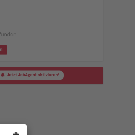
funden.
en
Jetzt JobAgent aktivieren!