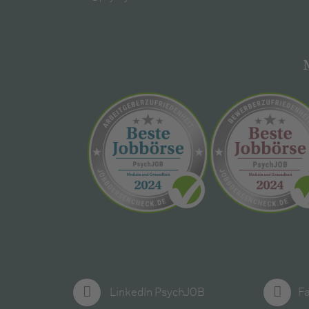
LinkedIn PsychJOB
F