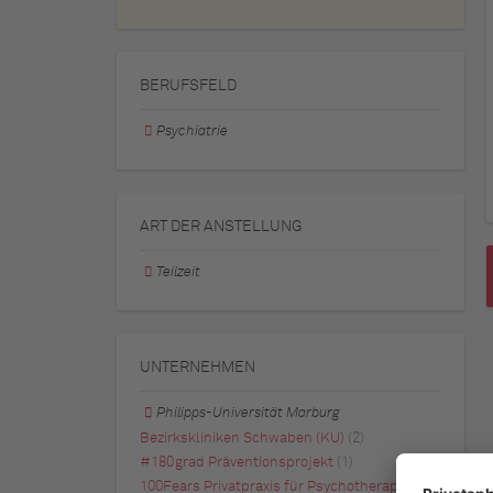
BERUFSFELD
Psychiatrie
ART DER ANSTELLUNG
Teilzeit
UNTERNEHMEN
Philipps-Universität Marburg
Bezirkskliniken Schwaben (KU)
(2)
#180grad Präventionsprojekt
(1)
100Fears Privatpraxis für Psychotherapie
(1)