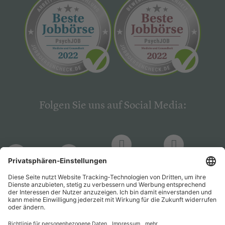
Folgen Sie uns auf Social Media:
LinkedIn
Facebook
LinkedIn
Facebook
Hogrefe
Hogrefe
PsychJOB
PsychJOB
Verlag
Verlag