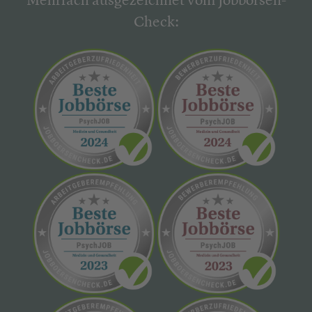
Mehrfach ausgezeichnet vom Jobbörsen-
Check: