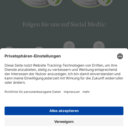
Folgen Sie uns auf Social Media:
LinkedIn
Facebook
LinkedIn
Facebook
Hogrefe
Hogrefe
PsychJOB
PsychJOB
Verlag
Verlag