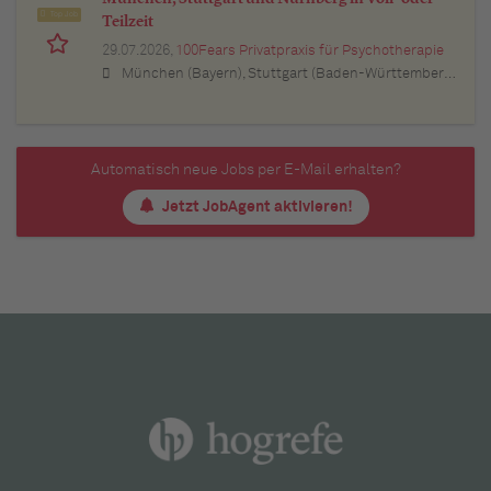
Top Job
Teilzeit
29.07.2026,
100Fears Privatpraxis für Psychotherapie
München (Bayern), Stuttgart (Baden-Württemberg), Nürnberg (Bayern), Esslingen am Neckar (Baden-Württemberg), Ludwigsburg (Baden-Württemberg), Sindelfingen (Baden-Württemberg), Böblingen (Baden-Württemberg), Waiblingen (Baden-Württemberg), Heilbronn (Baden-Württemberg), Reutlingen (Baden-Württemberg), Tübingen (Baden-Württemberg), Aalen (Baden-Württemberg), Schwäbisch Gmünd (Baden-Württemberg), Karlsruhe (Baden-Württemberg), Mannheim (Baden-Württemberg), Ulm (Baden-Württemberg), Pforzheim (Baden-Württemberg), Offenburg (Baden-Württemberg), Göppingen (Baden-Württemberg), Baden-Baden (Baden-Württemberg), Heidenheim an der Brenz (Baden-Württemberg), Ingolstadt (Bayern), Erlangen (Bayern), Regensburg (Bayern), Bamberg (Bayern), Bayreuth (Bayern)
Automatisch neue Jobs per E-Mail erhalten?
Jetzt JobAgent aktivieren!