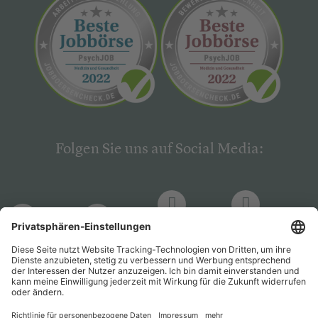
Folgen Sie uns auf Social Media:
LinkedIn
Facebook
LinkedIn
Facebook
Hogrefe
Hogrefe
PsychJOB
PsychJOB
Verlag
Verlag