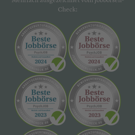
Mehrfach ausgezeichnet vom Jobbörsen-
Check: