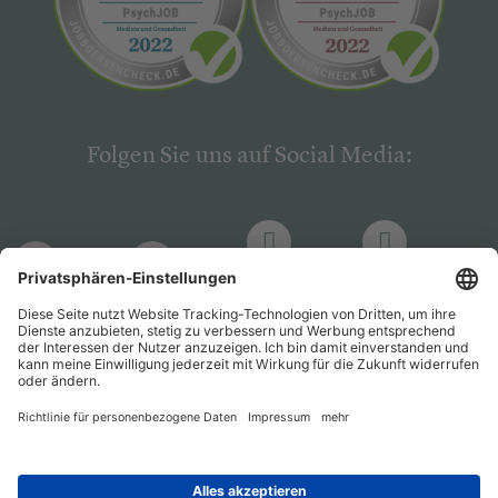
Folgen Sie uns auf Social Media:
LinkedIn
Facebook
LinkedIn
Facebook
Hogrefe
Hogrefe
PsychJOB
PsychJOB
Verlag
Verlag