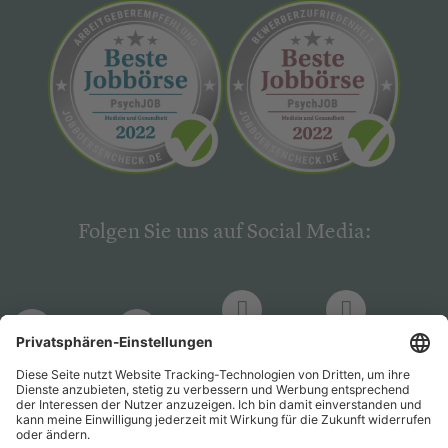
Folgen Sie uns auf Social Media:
LinkedIn
Facebook
LinkedIn
Facebook
Hogrefe
Hogrefe
PsychJOB
PsychJOB
Verlag
Verlag