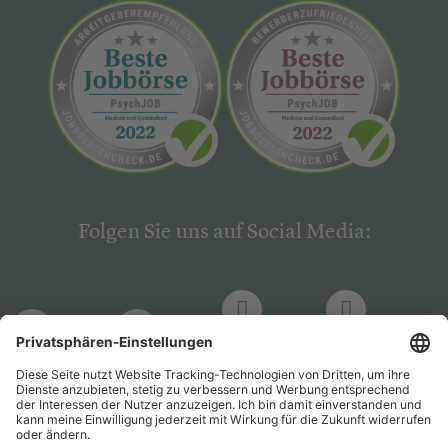
Folgen Sie uns auf Social Media:
LinkedIn
Facebook
LinkedIn
Facebook
Hogrefe
Hogrefe
PsychJOB
PsychJOB
Verlag
Verlag