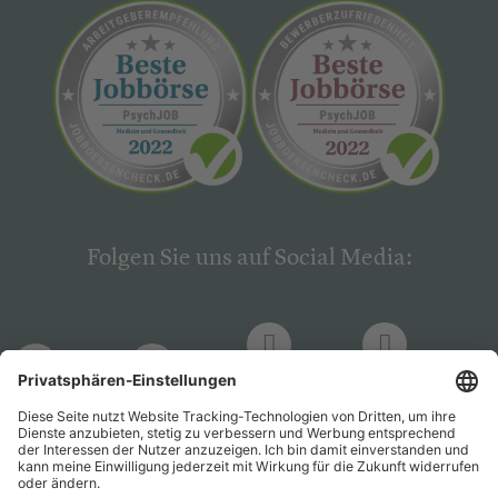
Folgen Sie uns auf Social Media:
LinkedIn
Facebook
LinkedIn
Facebook
Hogrefe
Hogrefe
PsychJOB
PsychJOB
Verlag
Verlag