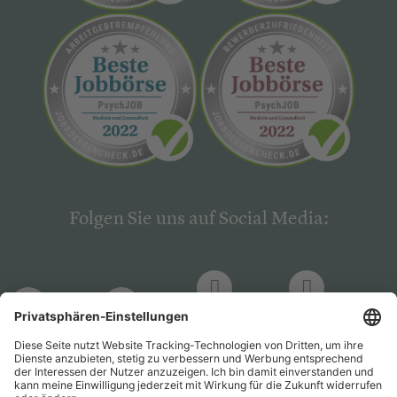
Folgen Sie uns auf Social Media:
LinkedIn
Facebook
LinkedIn
Facebook
Hogrefe
Hogrefe
PsychJOB
PsychJOB
Verlag
Verlag