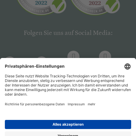
Folgen Sie uns auf Social Media:
LinkedIn
Facebook
LinkedIn
Facebook
Hogrefe
Hogrefe
PsychJOB
PsychJOB
Verlag
Verlag