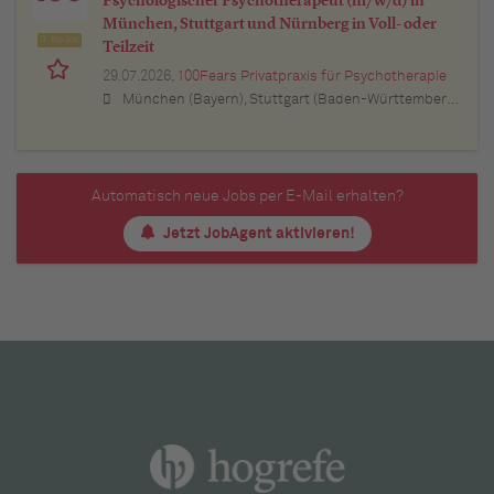
Psychologischer Psychotherapeut (m/w/d) in
München, Stuttgart und Nürnberg in Voll- oder
Top Job
Teilzeit
29.07.2026,
100Fears Privatpraxis für Psychotherapie
München (Bayern), Stuttgart (Baden-Württemberg), Nürnberg (Bayern), Esslingen am Neckar (Baden-Württemberg), Ludwigsburg (Baden-Württemberg), Sindelfingen (Baden-Württemberg), Böblingen (Baden-Württemberg), Waiblingen (Baden-Württemberg), Heilbronn (Baden-Württemberg), Reutlingen (Baden-Württemberg), Tübingen (Baden-Württemberg), Aalen (Baden-Württemberg), Schwäbisch Gmünd (Baden-Württemberg), Karlsruhe (Baden-Württemberg), Mannheim (Baden-Württemberg), Ulm (Baden-Württemberg), Pforzheim (Baden-Württemberg), Offenburg (Baden-Württemberg), Göppingen (Baden-Württemberg), Baden-Baden (Baden-Württemberg), Heidenheim an der Brenz (Baden-Württemberg), Ingolstadt (Bayern), Erlangen (Bayern), Regensburg (Bayern), Bamberg (Bayern), Bayreuth (Bayern)
Automatisch neue Jobs per E-Mail erhalten?
Jetzt JobAgent aktivieren!