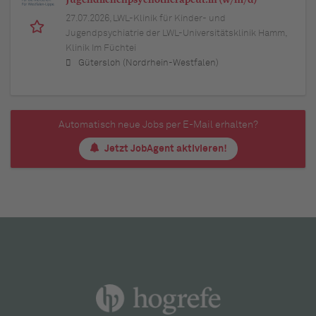
Jugendlichenpsychotherapeut:in (w/m/d)
27.07.2026,
LWL-Klinik für Kinder- und
Jugendpsychiatrie der LWL-Universitätsklinik Hamm,
Klinik Im Füchtei
Gütersloh (Nordrhein-Westfalen)
Automatisch neue Jobs per E-Mail erhalten?
Jetzt JobAgent aktivieren!