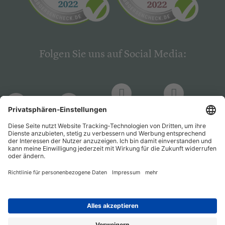
Folgen Sie uns auf Social Media:
LinkedIn
Facebook
LinkedIn
Facebook
Hogrefe
Hogrefe
PsychJOB
PsychJOB
Verlag
Verlag