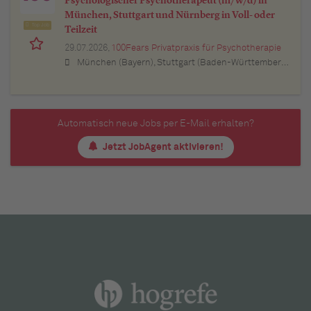
Psychologischer Psychotherapeut (m/w/d) in
München, Stuttgart und Nürnberg in Voll- oder
Top Job
Teilzeit
29.07.2026,
100Fears Privatpraxis für Psychotherapie
München (Bayern), Stuttgart (Baden-Württemberg), Nürnberg (Bayern), Esslingen am Neckar (Baden-Württemberg), Ludwigsburg (Baden-Württemberg), Sindelfingen (Baden-Württemberg), Böblingen (Baden-Württemberg), Waiblingen (Baden-Württemberg), Heilbronn (Baden-Württemberg), Reutlingen (Baden-Württemberg), Tübingen (Baden-Württemberg), Aalen (Baden-Württemberg), Schwäbisch Gmünd (Baden-Württemberg), Karlsruhe (Baden-Württemberg), Mannheim (Baden-Württemberg), Ulm (Baden-Württemberg), Pforzheim (Baden-Württemberg), Offenburg (Baden-Württemberg), Göppingen (Baden-Württemberg), Baden-Baden (Baden-Württemberg), Heidenheim an der Brenz (Baden-Württemberg), Ingolstadt (Bayern), Erlangen (Bayern), Regensburg (Bayern), Bamberg (Bayern), Bayreuth (Bayern)
Automatisch neue Jobs per E-Mail erhalten?
Jetzt JobAgent aktivieren!