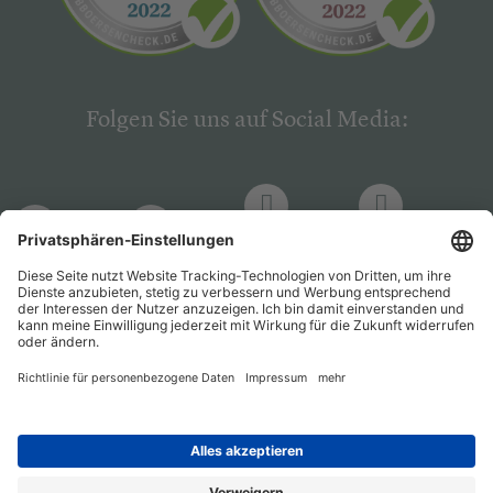
Folgen Sie uns auf Social Media:
LinkedIn
Facebook
LinkedIn
Facebook
Hogrefe
Hogrefe
PsychJOB
PsychJOB
Verlag
Verlag