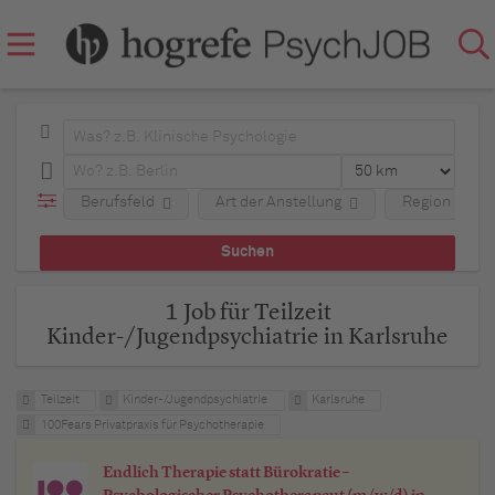
Berufsfeld
Art der Anstellung
Region
1 Job für Teilzeit
Kinder-/Jugendpsychiatrie in Karlsruhe
Teilzeit
Kinder-/Jugendpsychiatrie
Karlsruhe
100Fears Privatpraxis für Psychotherapie
Endlich Therapie statt Bürokratie –