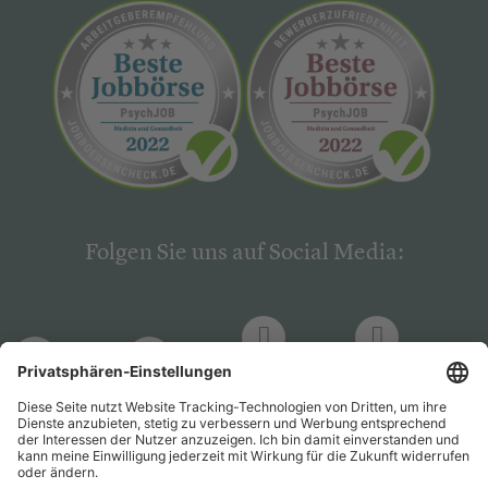
Folgen Sie uns auf Social Media:
LinkedIn
Facebook
LinkedIn
Facebook
Hogrefe
Hogrefe
PsychJOB
PsychJOB
Verlag
Verlag