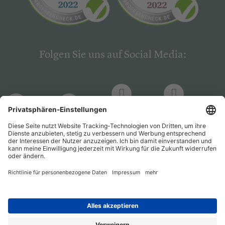
Folgen Sie uns auf Social Media:
LinkedIn
Facebook
LinkedIn
Facebook
Hogrefe
Hogrefe
PsychJOB
PsychJOB
Verlag
Verlag