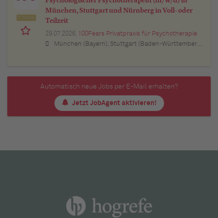
Psychologischer Psychotherapeut (m/w/d) in
München, Stuttgart und Nürnberg in Voll- oder
Top Job
Teilzeit
29.07.2026,
100Fears Privatpraxis für Psychotherapie
München (Bayern), Stuttgart (Baden-Württemberg), Nürnberg (Bayern), Esslingen am Neckar (Baden-Württemberg), Ludwigsburg (Baden-Württemberg), Sindelfingen (Baden-Württemberg), Böblingen (Baden-Württemberg), Waiblingen (Baden-Württemberg), Heilbronn (Baden-Württemberg), Reutlingen (Baden-Württemberg), Tübingen (Baden-Württemberg), Aalen (Baden-Württemberg), Schwäbisch Gmünd (Baden-Württemberg), Karlsruhe (Baden-Württemberg), Mannheim (Baden-Württemberg), Ulm (Baden-Württemberg), Pforzheim (Baden-Württemberg), Offenburg (Baden-Württemberg), Göppingen (Baden-Württemberg), Baden-Baden (Baden-Württemberg), Heidenheim an der Brenz (Baden-Württemberg), Ingolstadt (Bayern), Erlangen (Bayern), Regensburg (Bayern), Bamberg (Bayern), Bayreuth (Bayern)
Automatisch neue Jobs per E-Mail erhalten?
Jetzt JobAgent aktivieren!