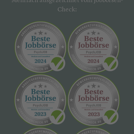
Mehrfach ausgezeichnet vom Jobbörsen-
Check: