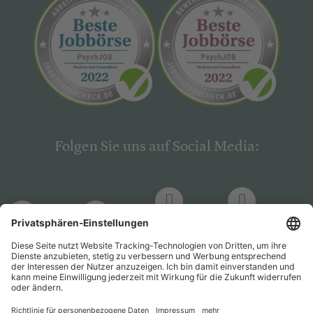
Folgen Sie uns auf Social Media:
LinkedIn
Facebook
LinkedIn
Facebook
Hogrefe
Hogrefe
PsychJOB
PsychJOB
Verlag
Verlag